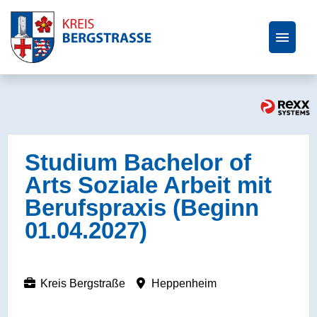
Wir als Arbeitgeber
Ausbildung und duales Studium
Studium Bachelor of
Praktikum und Werkstudierende
Arts Soziale Arbeit mit
Berufspraxis (Beginn
01.04.2027)
Kreis Bergstraße
Heppenheim